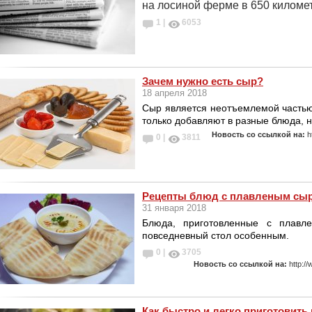
на лосиной ферме в 650 километ
1 |
6053
Зачем нужно есть сыр?
18 апреля 2018
Сыр является неотъемлемой частью
только добавляют в разные блюда, н
Новость со ссылкой на:
h
0 |
3811
Рецепты блюд с плавленым сы
31 января 2018
Блюда, приготовленные с плавл
повседневный стол особенным.
0 |
3705
Новость со ссылкой на:
http:/
Как быстро и легко приготовить