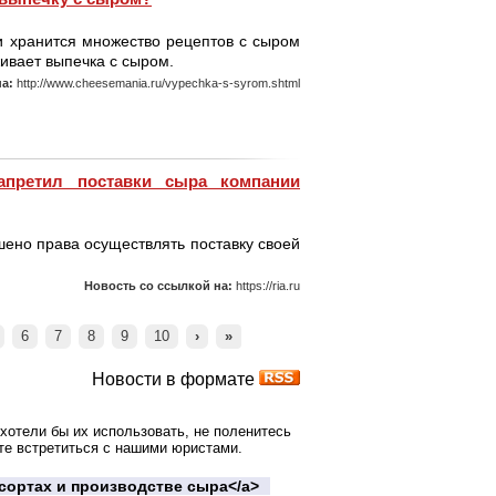
и хранится множество рецептов с сыром
ивает выпечка с сыром.
на:
http://www.cheesemania.ru/vypechka-s-syrom.shtml
апретил поставки сыра компании
ено права осуществлять поставку своей
Новость со ссылкой на:
https://ria.ru
6
7
8
9
10
›
»
Новости в формате
хотели бы их использовать, не поленитесь
те встретиться с нашими юристами.
о сортах и производстве сыра</a>