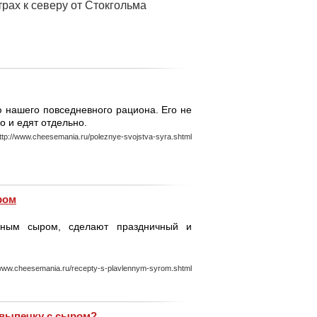
рах к северу от Стокгольма
 нашего повседневного рациона. Его не
о и едят отдельно.
ttp://www.cheesemania.ru/poleznye-svojstva-syra.shtml
ром
еным сыром, сделают праздничный и
/www.cheesemania.ru/recepty-s-plavlennym-syrom.shtml
 выпечку с сыром?