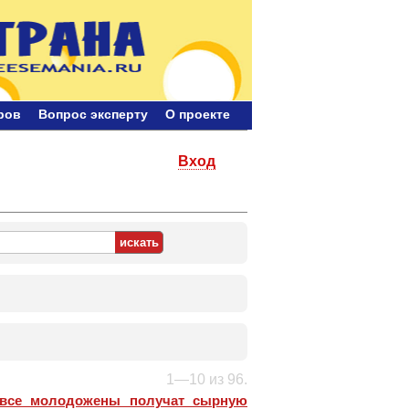
ров
Bопрос эксперту
О проекте
Вход
1—10 из 96.
 все молодожены получат сырную