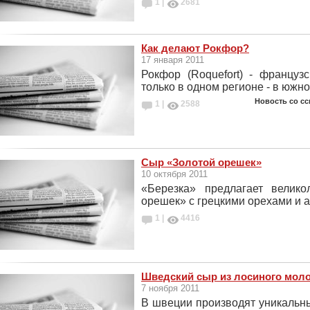
1 |
2681
Как делают Рокфор?
17 января 2011
Рокфор (Roquefort) - француз
только в одном регионе - в южн
Новость со сс
1 |
2588
Сыр «Золотой орешек»
10 октября 2011
«Березка» предлагает велик
орешек» с грецкими орехами и а
1 |
4416
Шведский сыр из лосиного мол
7 ноября 2011
В швеции производят уникальны