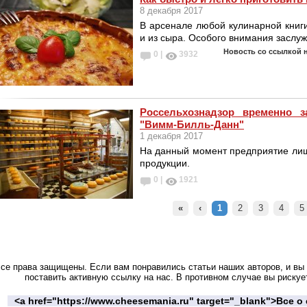
8 декабря 2017
В арсенале любой кулинарной книг
и из сыра. Особого внимания заслуж
Новость со ссылкой 
0 |
3932
Россельхознадзор временно з
"Вимм-Билль-Данн"
1 декабря 2017
На данный момент предприятие лиш
продукции.
0 |
1921
«
‹
1
2
3
4
5
се права защищены. Если вам понравились статьи наших авторов, и вы 
поставить активную ссылку на нас. В противном случае вы рискуе
<a href="https://www.cheesemania.ru" target="_blank">Все 