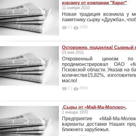
корзину от компании "Карат"
11 ноября 2010
Новая традиция возникла у м
памятнику сырку «Дружба», что
2 |
3365
Осторожно, подделка! Сырный 
23 мая 2011
Откровенный цинизм по
продемонстрировал ОАО «М
Псковской области. Указав на 
количестве15,82%, изготовител
масло!
1 |
4519
.Сыры от «Май-Ма-Молоко».
1 января 1970
Предприятие «Май-Ма-Молок
варианты доставки Наших про
ближнего зарубежья.