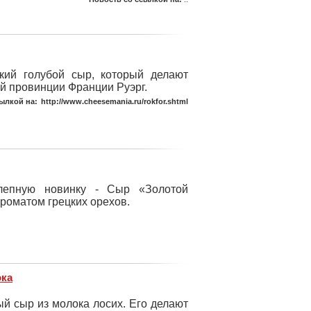
ский голубой сыр, который делают
ой провинции Франции Руэрг.
ылкой на:
http://www.cheesemania.ru/rokfor.shtml
олепную новинку - Сыр «Золотой
роматом грецких орехов.
ока
й сыр из молока лосих. Его делают