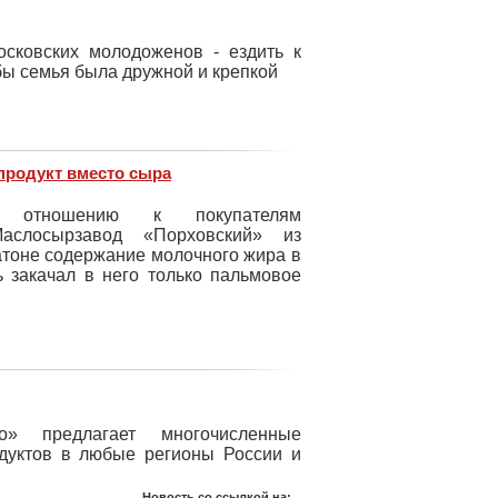
осковских молодоженов - ездить к
бы семья была дружной и крепкой
продукт вместо сыра
 отношению к покупателям
аслосырзавод «Порховский» из
батоне содержание молочного жира в
ь закачал в него только пальмовое
о» предлагает многочисленные
дуктов в любые регионы России и
Новость со ссылкой на:
..