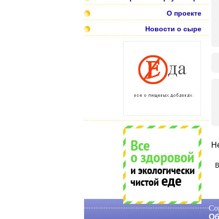
О проекте
Новости о сыре
Не
В
Co
Об