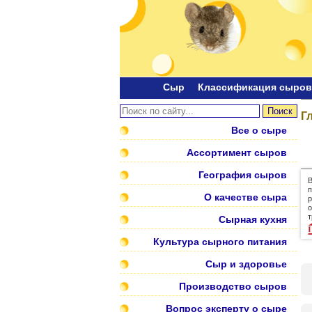
Сыр
Классификация сыров
Г
Все о сыре
Ассортимент сыров
География сыров
В
п
О качестве сыра
р
о
т
Сырная кухня
Культура сырного питания
Сыр и здоровье
Производство сыров
Вопрос эксперту о сыре