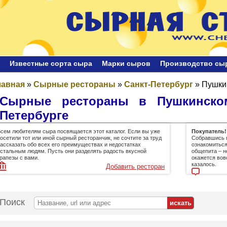
Известные сорта сыра
Марки сыров
Производство сы
лавная
»
Сырные рестораны
»
Санкт-Петербург
»
Пушки
Сырные рестораны в Пушкинско
Петербурге
сем любителям сыра посвящается этот каталог. Если вы уже
Покупатель!
осетили тот или иной сырный ресторанчик, не сочтите за труд
Собравшись п
ассказать обо всех его преимуществах и недостатках
ознакомиться
стальным людям. Пусть они разделять радость вкусной
общепита – н
рапезы с вами.
окажется вов
казалось.
Добавить ресторан
Поиск