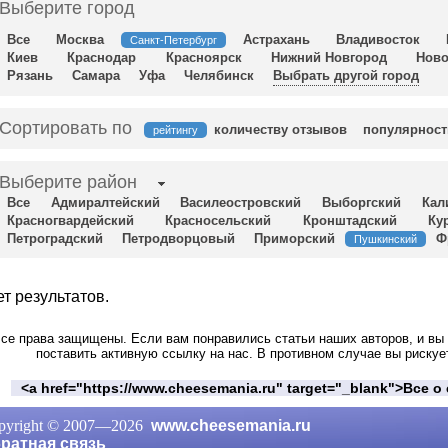
Выберите город
Все
Москва
Астрахань
Владивосток
Санкт-Петербург
Киев
Краснодар
Красноярск
Нижний Новгород
Ново
Рязань
Самара
Уфа
Челябинск
Выбрать другой город
Сортировать по
количеству отзывов
популярност
рейтингу
Выберите район
Все
Адмиралтейский
Василеостровский
Выборгский
Кал
Красногвардейский
Красносельский
Кронштадский
Ку
Петроградский
Петродворцовый
Приморский
Ф
Пушкинский
т результатов.
се права защищены. Если вам понравились статьи наших авторов, и вы 
поставить активную ссылку на нас. В противном случае вы рискуе
<a href="https://www.cheesemania.ru" target="_blank">Все 
pyright © 2007—
2026
www.cheesemania.ru
ратная связь