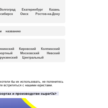
Волгоград
Екатеринбург
Казань
сибирск
Омск
Ростов-на-Дону
и
названию
ининский
Кировский
Колпинский
рортный
Московский
Невский
рунзенский
Центральный
хотели бы их использовать, не поленитесь
те встретиться с нашими юристами.
о сортах и производстве сыра</a>