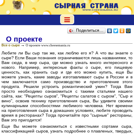
Поделиться…
О проекте
→
Все о сыре
О проекте www.cheesemania.ru
Любите ли Вы сыр так же, как люблю его я? А что вы знаете о
сыре? Если Ваши познания ограничиваются лишь названиями, то
Вам сюда, в мир сыра, где можно узнать много интересного и
нового. Например, интересные факты о сыре, его пищевую
ценность, как хранить сыр и где его можно купить, еще Вы
можете узнать, какие заводы изготавливают сыры в России и в
чем заключается само производство и приготовление этого
продукта. Решили устроить романтический ужин? Тогда Вам
просто необходимо ознакомиться с такими статьями нашего
сайта, как: "Рецепты сыров", "Рецепты салатов с сыром", "Сыр и
вино", освоив технику приготовления сыра, Вы удивите своими
кулинарными способностями любимого человека. Нет времени
на приготовления сыра в домашних условиях, любите проводить
время в ресторанах? Тогда прочитайте про "сырные" рестораны,
Вам это пригодится!
Еще Вы можете ознакомиться с известными сортами сыра,
классификацией сыров, узнать подробнее о плавленых, твердых,