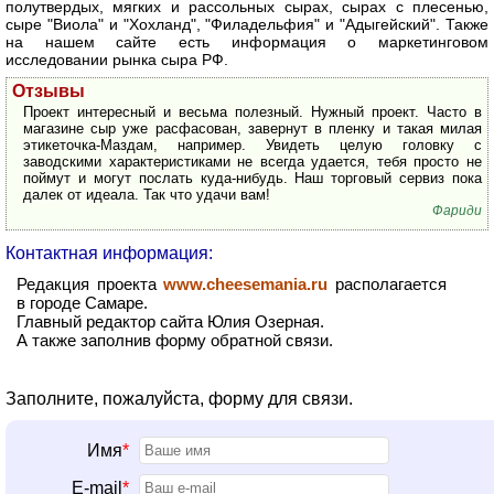
полутвердых, мягких и рассольных сырах, сырах с плесенью,
сыре "Виола" и "Хохланд", "Филадельфия" и "Адыгейский". Также
на нашем сайте есть информация о маркетинговом
исследовании рынка сыра РФ.
Отзывы
Проект интересный и весьма полезный. Нужный проект. Часто в
магазине сыр уже расфасован, завернут в пленку и такая милая
этикеточка-Маздам, например. Увидеть целую головку с
заводскими характеристиками не всегда удается, тебя просто не
поймут и могут послать куда-нибудь. Наш торговый сервиз пока
далек от идеала. Так что удачи вам!
Фариди
Контактная информация:
Редакция проекта
www.cheesemania.ru
располагается
в городе Самаре.
Главный редактор сайта Юлия Озерная.
А также заполнив форму обратной связи.
Заполните, пожалуйста, форму для связи.
Имя
*
E-mail
*