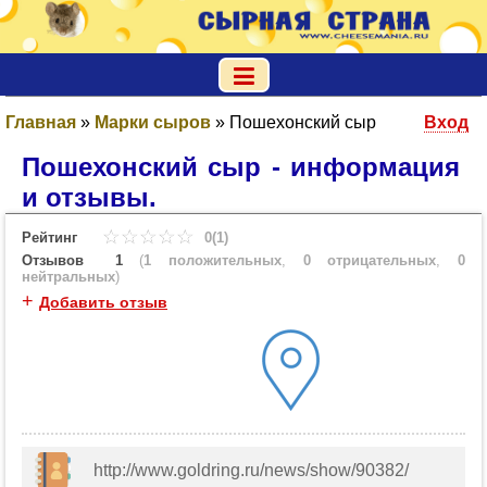
Главная
»
Марки сыров
»
Пошехонский сыр
Вход
Пошехонский сыр - информация
и отзывы.
Рейтинг
0(1)
Отзывов
1
(
1 положительных
,
0 отрицательных
,
0
нейтральных
)
+
Добавить отзыв
http://www.goldring.ru/news/show/90382/