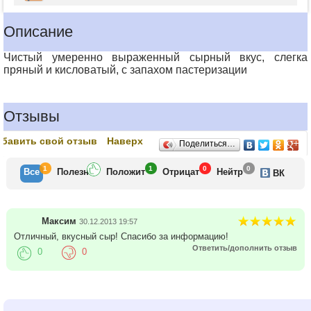
Описание
Чистый умеренно выраженный сырный вкус, слегка
пряный и кисловатый, с запахом пастеризации
Отзывы
бавить свой отзыв
Наверх
Поделиться…
1
1
0
0
Все
Полезн
Положит
Отрицат
Нейтр
ВК
Максим
30.12.2013 19:57
Отличный, вкусный сыр! Спасибо за информацию!
Ответить/дополнить отзыв
0
0