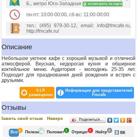
Б., метро Юго-Западная
посмотреть на карте
пн-пт: 10:00-00:00, сб-вс: 11:00-00:00
тел.: (495) 979-30-12, email: info@fmcafe.ru,
http://fmcafe.ru/
Описание
Небольшое уютное кафе с хорошей музыкой и отличной
атмосферой. Вкусная, недорогая кухня и обширное
коктейльное меню. Аудитория - молодежь 25-35 лет.
Подходит для празднования дней рождения и встреч с
друзьями.
V.I.P.
Информация для представителей
размещение
Fmcafe
Отзывы
бавить свой отзыв
Наверх
Поделиться…
1
1
0
0
Все
Полезн
Положит
Отрицат
Нейтр
ВК