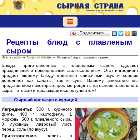
Поделиться…
Рецепты блюд с плавленым
сыром
→
→
Все о сыре
Сырная кухня
Рецепты блюд с плавленым сыром
Блюда, приготовленные с плавленым сыром, сделают
праздничный и повседневный стол особенным. Этот ингредиент
придает любому блюду приятный сливочный вкус и хорошо
дополняет как салаты, так и супы. Вашему вниманию мы
представляем некоторые простые рецепты на основе плавленого
сыра. Готовьте и наслаждайтесь результатом!
Сырный крем-суп с курицей
Ингредиенты:
500 г. куриного
филе, 400 г. картофеля, 1
морковь, 500 г. плавленого сыра,
3 луковицы, лавровый лист,
перец, соль (по вкусу).
Приготовление:
налить в