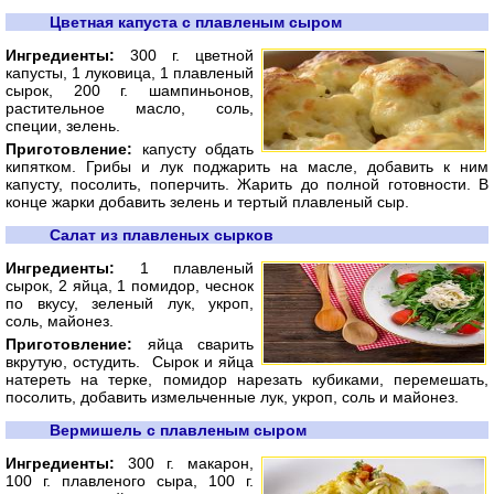
Цветная капуста с плавленым сыром
Ингредиенты:
300 г. цветной
капусты, 1 луковица, 1 плавленый
сырок, 200 г. шампиньонов,
растительное масло, соль,
специи, зелень.
Приготовление:
капусту обдать
кипятком. Грибы и лук поджарить на масле, добавить к ним
капусту, посолить, поперчить. Жарить до полной готовности. В
конце жарки добавить зелень и тертый плавленый сыр.
Салат из плавленых сырков
Ингредиенты:
1 плавленый
сырок, 2 яйца, 1 помидор, чеснок
по вкусу, зеленый лук, укроп,
соль, майонез.
Приготовление:
яйца сварить
вкрутую, остудить. Сырок и яйца
натереть на терке, помидор нарезать кубиками, перемешать,
посолить, добавить измельченные лук, укроп, соль и майонез.
Вермишель с плавленым сыром
Ингредиенты:
300 г. макарон,
100 г. плавленого сыра, 100 г.