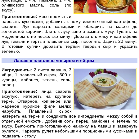
луковицы, 1 ч.л. тимьяна, 1 ч.л.
оливкового масла, соль (по
вкусу).
Приготовление:
мясо промыть и
нарезать кусочками, добавить к нему измельченный картофель,
сварить. Лук нарезать кольцами и обжарить на масле до
золотистой корочки. Влить к луку вино и всыпать муку. Тушить на
медленном огне несколько минут. Добавить к мясу и картофелю
лук, тимьян и тертый плавленый сыр, посолить. Варить 20 минут.
В готовый супчик добавить тертый твердый сыр и украсить
зеленью.
Лаваш с плавленым сыром и яйцом
Ингредиенты:
2 листа лаваша, 3
яйца, 1 плавленый сырок, 300 г.
курицы, майонез, зелень, соль,
перец.
Приготовление:
яйца сварить
вкрутую, натереть на крупной
терке. Отварное, копченое или
жареное куриное филе мелко
нарубить. Плавленый сырок
натереть на терке и соединить все ингредиенты между собой в
отдельной емкости, добавив соль перец, майонез и зелень по
вкусу. Выложить приготовленную начинку на лаваш и завернуть
рулетом. Нарезать рулет небольшими порционными кусочками и
подавать к столу.