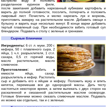
кастрюлю воду и положить
разделанное куриное филе,
после закипания добавить нарезанный кубиками картофель и
варить до полной готовности, посолить, поперчить и положить
лавровый лист. Почистить и мелко нарезать лук и морковь,
приготовить зажарку на растительном масле. Добавить овощи к
бульону и варить еще несколько минут. В конце варки добавить
тертый плавленый сыр. При необходимости взбить готовый суп
блендером. Подавать к столу с зеленью и гренками.
Сырные блинчики
Ингредиенты:
6 ст. л. муки, 200 г.
кефира, 50 г. плавленого сыра, 2
яйца, 1 ч.л. разрыхлителя, 1 ст.л.
сахара, 0,5 ст. горячей воды,
масло растительное, масло
сливочное.
Приготовление:
взбить в
емкости яйца, сахар,
разрыхлитель и кефир. Растопить
сыр и добавить его к яйцам и кефиру. Положить муку и влить
кипяток, перемешав все до однородной массы. Дать тесту
настояться некоторое время, а затем выпекать с двух сторон на
раскаленной и смазанной растительным маслом сковороде.
Готовые блинчики можно смазать сливочным маслом. Подавать
их можно как отдельно, так и с зеленью.