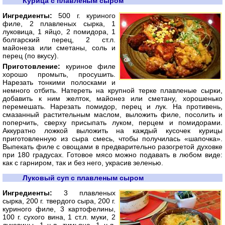
Курица с плавленым сыром
Ингредиенты:
500 г. куриного
филе, 2 плавленых сырка, 1
луковица, 1 яйцо, 2 помидора, 1
болгарский перец, 2 ст.л.
майонеза или сметаны, соль и
перец (по вкусу).
Приготовление:
куриное филе
хорошо промыть, просушить.
Нарезать тонкими полосками и
немного отбить. Натереть на крупной терке плавленые сырки,
добавить к ним желток, майонез или сметану, хорошенько
перемешать. Нарезать помидор, перец и лук. На противень,
смазанный растительным маслом, выложить филе, посолить и
поперчить, сверху присыпать луком, перцем и помидорами.
Аккуратно ложкой выложить на каждый кусочек курицы
приготовленную из сыра смесь, чтобы получилась «шапочка».
Выпекать филе с овощами в предварительно разогретой духовке
при 180 градусах. Готовое мясо можно подавать в любом виде:
как с гарниром, так и без него, украсив зеленью.
Луковый суп с плавленым сыром
Ингредиенты:
3 плавленых
сырка, 200 г. твердого сыра, 200 г.
куриного филе, 3 картофелины,
100 г. сухого вина, 1 ст.л. муки, 2