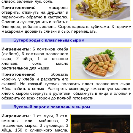
сливок, зеленый лук, соль.
Приготовление:
макароны
отварить, откинуть на дуршлаг и
переложить обратно в кастрюлю.
Сливки и лук соединить и взбить в
блендере, добавить зелень. Сырок нарезать кубиками. К горячим
макаронам добавить сливки и сыр, перемешать.
Бутерброды с плавленым сыром
Ингредиенты:
6 ломтиков хлеба
(любого), 6 ломтиков плавленого
сыра, 2 яйца, 1 ст. овсяных
хлопьев, соль, масло
растительное для жарки.
Приготовление:
обрезать
корочку у хлеба и раскатать его
скалкой. На каждый кусочек положить пласт плавленого сыра.
Яйца взбить с солью. Разогреть сковороду, смазанную маслом,
хлеб с сыром свернуть в рулетики, обмакнуть в яйца и хлопья и
обжарить со всех сторон до полной готовности.
Луковый пирог с плавленым сыром
Ингредиенты:
1 ст. муки, 3 ст.л.
сметаны или майонеза, 2
плавленых сырка, 3 луковицы, 3
яйца, 150 г. сливочного масла,