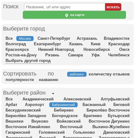
Поиск
на карте
Выберите город
Все
Санкт-Петербург
Астрахань
Владивосток
Москва
Волгоград
Екатеринбург
Казань
Киев
Краснодар
Красноярск
Нижний Новгород
Новосибирск
Омск
Ростов-на-Дону
Рязань
Самара
Уфа
Челябинск
Выбрать другой город
Сортировать по
количеству отзывов
рейтингу
популярности
названию
Выберите район
Все
Академический
Алексеевский
Алтуфьевский
Арбат
Аэропорт
Басманный
Беговой
Бабушкинский
Бескудниковский
Бибирево
Бирюлёво Восточное
Бирюлёво Западное
Богородское
Братеево
Бутырский
Вешняки
Внуково
Войковский
Восточное Дегунино
Восточное Измайлово
Восточный
Выхино-Жулебино
Гагаринский
Головинский
Гольяново
Даниловский
Дмитровский
Донской
Дорогомилово
Замоскворечье