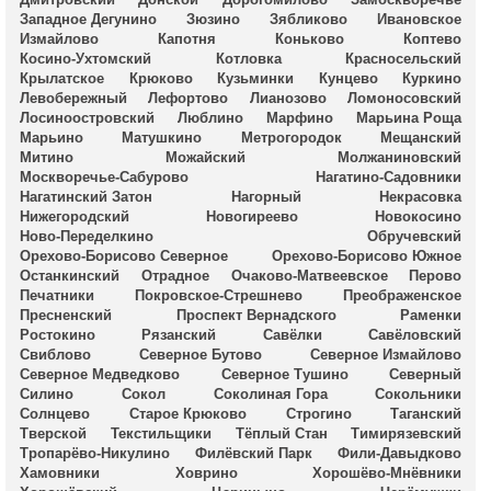
Западное Дегунино
Зюзино
Зябликово
Ивановское
Измайлово
Капотня
Коньково
Коптево
Косино-Ухтомский
Котловка
Красносельский
Крылатское
Крюково
Кузьминки
Кунцево
Куркино
Левобережный
Лефортово
Лианозово
Ломоносовский
Лосиноостровский
Люблино
Марфино
Марьина Роща
Марьино
Матушкино
Метрогородок
Мещанский
Митино
Можайский
Молжаниновский
Москворечье-Сабурово
Нагатино-Садовники
Нагатинский Затон
Нагорный
Некрасовка
Нижегородский
Новогиреево
Новокосино
Ново-Переделкино
Обручевский
Орехово-Борисово Северное
Орехово-Борисово Южное
Останкинский
Отрадное
Очаково-Матвеевское
Перово
Печатники
Покровское-Стрешнево
Преображенское
Пресненский
Проспект Вернадского
Раменки
Ростокино
Рязанский
Савёлки
Савёловский
Свиблово
Северное Бутово
Северное Измайлово
Северное Медведково
Северное Тушино
Северный
Силино
Сокол
Соколиная Гора
Сокольники
Солнцево
Старое Крюково
Строгино
Таганский
Тверской
Текстильщики
Тёплый Стан
Тимирязевский
Тропарёво-Никулино
Филёвский Парк
Фили-Давыдково
Хамовники
Ховрино
Хорошёво-Мнёвники