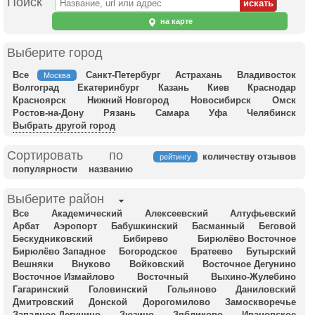
Поиск
на карте
Выберите город
Все
Санкт-Петербург
Астрахань
Владивосток
Москва
Волгоград
Екатеринбург
Казань
Киев
Краснодар
Красноярск
Нижний Новгород
Новосибирск
Омск
Ростов-на-Дону
Рязань
Самара
Уфа
Челябинск
Выбрать другой город
Сортировать по
количеству отзывов
рейтингу
популярности
названию
Выберите район
Все
Академический
Алексеевский
Алтуфьевский
Арбат
Аэропорт
Бабушкинский
Басманный
Беговой
Бескудниковский
Бибирево
Бирюлёво Восточное
Бирюлёво Западное
Богородское
Братеево
Бутырский
Вешняки
Внуково
Войковский
Восточное Дегунино
Восточное Измайлово
Восточный
Выхино-Жулебино
Гагаринский
Головинский
Гольяново
Даниловский
Дмитровский
Донской
Дорогомилово
Замоскворечье
Западное Дегунино
Зюзино
Зябликово
Ивановское