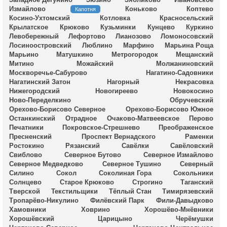
Измайлово
Коньково
Коптево
Капотня
Косино-Ухтомский
Котловка
Красносельский
Крылатское
Крюково
Кузьминки
Кунцево
Куркино
Левобережный
Лефортово
Лианозово
Ломоносовский
Лосиноостровский
Люблино
Марфино
Марьина Роща
Марьино
Матушкино
Метрогородок
Мещанский
Митино
Можайский
Молжаниновский
Москворечье-Сабурово
Нагатино-Садовники
Нагатинский Затон
Нагорный
Некрасовка
Нижегородский
Новогиреево
Новокосино
Ново-Переделкино
Обручевский
Орехово-Борисово Северное
Орехово-Борисово Южное
Останкинский
Отрадное
Очаково-Матвеевское
Перово
Печатники
Покровское-Стрешнево
Преображенское
Пресненский
Проспект Вернадского
Раменки
Ростокино
Рязанский
Савёлки
Савёловский
Свиблово
Северное Бутово
Северное Измайлово
Северное Медведково
Северное Тушино
Северный
Силино
Сокол
Соколиная Гора
Сокольники
Солнцево
Старое Крюково
Строгино
Таганский
Тверской
Текстильщики
Тёплый Стан
Тимирязевский
Тропарёво-Никулино
Филёвский Парк
Фили-Давыдково
Хамовники
Ховрино
Хорошёво-Мнёвники
Хорошёвский
Царицыно
Черёмушки