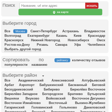
Поиск
на карте
Выберите город
Все
Санкт-Петербург
Астрахань
Владивосток
Москва
Волгоград
Екатеринбург
Казань
Киев
Краснодар
Красноярск
Нижний Новгород
Новосибирск
Омск
Ростов-на-Дону
Рязань
Самара
Уфа
Челябинск
Выбрать другой город
Сортировать по
количеству отзывов
рейтингу
популярности
названию
Выберите район
Все
Академический
Алексеевский
Алтуфьевский
Арбат
Аэропорт
Бабушкинский
Басманный
Беговой
Бескудниковский
Бибирево
Бирюлёво Восточное
Бирюлёво Западное
Богородское
Братеево
Бутырский
Вешняки
Внуково
Войковский
Восточное Дегунино
Восточное Измайлово
Восточный
Выхино-Жулебино
Гагаринский
Головинский
Гольяново
Даниловский
Дмитровский
Донской
Дорогомилово
Замоскворечье