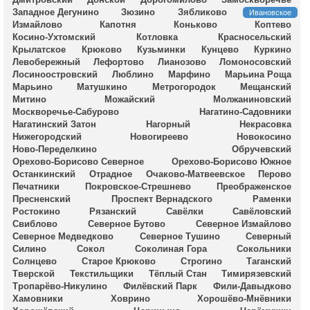
Западное Дегунино
Зюзино
Зябликово
Ивановское
Измайлово
Капотня
Коньково
Коптево
Косино-Ухтомский
Котловка
Красносельский
Крылатское
Крюково
Кузьминки
Кунцево
Куркино
Левобережный
Лефортово
Лианозово
Ломоносовский
Лосиноостровский
Люблино
Марфино
Марьина Роща
Марьино
Матушкино
Метрогородок
Мещанский
Митино
Можайский
Молжаниновский
Москворечье-Сабурово
Нагатино-Садовники
Нагатинский Затон
Нагорный
Некрасовка
Нижегородский
Новогиреево
Новокосино
Ново-Переделкино
Обручевский
Орехово-Борисово Северное
Орехово-Борисово Южное
Останкинский
Отрадное
Очаково-Матвеевское
Перово
Печатники
Покровское-Стрешнево
Преображенское
Пресненский
Проспект Вернадского
Раменки
Ростокино
Рязанский
Савёлки
Савёловский
Свиблово
Северное Бутово
Северное Измайлово
Северное Медведково
Северное Тушино
Северный
Силино
Сокол
Соколиная Гора
Сокольники
Солнцево
Старое Крюково
Строгино
Таганский
Тверской
Текстильщики
Тёплый Стан
Тимирязевский
Тропарёво-Никулино
Филёвский Парк
Фили-Давыдково
Хамовники
Ховрино
Хорошёво-Мнёвники