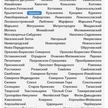
Измайлово
Капотня
Коньково
Коптево
Косино-Ухтомский
Котловка
Красносельский
Крылатское
Кузьминки
Кунцево
Куркино
Крюково
Левобережный
Лефортово
Лианозово
Ломоносовский
Лосиноостровский
Люблино
Марфино
Марьина Роща
Марьино
Матушкино
Метрогородок
Мещанский
Митино
Можайский
Молжаниновский
Москворечье-Сабурово
Нагатино-Садовники
Нагатинский Затон
Нагорный
Некрасовка
Нижегородский
Новогиреево
Новокосино
Ново-Переделкино
Обручевский
Орехово-Борисово Северное
Орехово-Борисово Южное
Останкинский
Отрадное
Очаково-Матвеевское
Перово
Печатники
Покровское-Стрешнево
Преображенское
Пресненский
Проспект Вернадского
Раменки
Ростокино
Рязанский
Савёлки
Савёловский
Свиблово
Северное Бутово
Северное Измайлово
Северное Медведково
Северное Тушино
Северный
Силино
Сокол
Соколиная Гора
Сокольники
Солнцево
Старое Крюково
Строгино
Таганский
Тверской
Текстильщики
Тёплый Стан
Тимирязевский
Тропарёво-Никулино
Филёвский Парк
Фили-Давыдково
Хамовники
Ховрино
Хорошёво-Мнёвники
Хорошёвский
Царицыно
Черёмушки