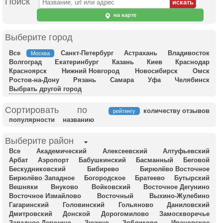
Поиск
на карте
Выберите город
Все
Санкт-Петербург
Астрахань
Владивосток
Москва
Волгоград
Екатеринбург
Казань
Киев
Краснодар
Красноярск
Нижний Новгород
Новосибирск
Омск
Ростов-на-Дону
Рязань
Самара
Уфа
Челябинск
Выбрать другой город
Сортировать по
количеству отзывов
рейтингу
популярности
названию
Выберите район
Все
Академический
Алексеевский
Алтуфьевский
Арбат
Аэропорт
Бабушкинский
Басманный
Беговой
Бескудниковский
Бибирево
Бирюлёво Восточное
Бирюлёво Западное
Богородское
Братеево
Бутырский
Вешняки
Внуково
Войковский
Восточное Дегунино
Восточное Измайлово
Восточный
Выхино-Жулебино
Гагаринский
Головинский
Гольяново
Даниловский
Дмитровский
Донской
Дорогомилово
Замоскворечье
Западное Дегунино
Зюзино
Зябликово
Ивановское