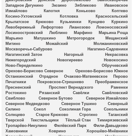
Западное Дегунино
Зюзино
Зябликово
Ивановское
Измайлово
Капотня
Коньково
Коптево
Косино-Ухтомский
Котловка
Красносельский
Крылатское
Крюково
Кузьминки
Кунцево
Куркино
Левобережный
Лефортово
Лианозово
Ломоносовский
Лосиноостровский
Люблино
Марфино
Марьина Роща
Марьино
Матушкино
Метрогородок
Мещанский
Митино
Можайский
Молжаниновский
Москворечье-Сабурово
Нагатино-Садовники
Нагатинский Затон
Нагорный
Некрасовка
Нижегородский
Новогиреево
Новокосино
Ново-Переделкино
Обручевский
Орехово-Борисово Северное
Орехово-Борисово Южное
Останкинский
Отрадное
Очаково-Матвеевское
Перово
Печатники
Покровское-Стрешнево
Преображенское
Пресненский
Проспект Вернадского
Раменки
Ростокино
Рязанский
Савёлки
Савёловский
Свиблово
Северное Бутово
Северное Измайлово
Северное Медведково
Северное Тушино
Северный
Силино
Сокол
Соколиная Гора
Сокольники
Солнцево
Старое Крюково
Строгино
Таганский
Тверской
Текстильщики
Тёплый Стан
Тимирязевский
Тропарёво-Никулино
Филёвский Парк
Фили-Давыдково
Хамовники
Ховрино
Хорошёво-Мнёвники