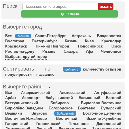
Поиск
на карте
Выберите город
Все
Санкт-Петербург
Астрахань
Владивосток
Москва
Волгоград
Екатеринбург
Казань
Киев
Краснодар
Красноярск
Нижний Новгород
Новосибирск
Омск
Ростов-на-Дону
Рязань
Самара
Уфа
Челябинск
Выбрать другой город
Сортировать по
количеству отзывов
рейтингу
популярности
названию
Выберите район
Все
Академический
Алексеевский
Алтуфьевский
Арбат
Аэропорт
Бабушкинский
Басманный
Беговой
Бескудниковский
Бибирево
Бирюлёво Восточное
Бирюлёво Западное
Богородское
Братеево
Бутырский
Вешняки
Внуково
Восточное Дегунино
Войковский
Восточное Измайлово
Восточный
Выхино-Жулебино
Гагаринский
Головинский
Гольяново
Даниловский
Дмитровский
Донской
Дорогомилово
Замоскворечье