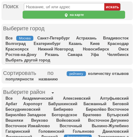
Поиск
на карте
Выберите город
Все
Санкт-Петербург
Астрахань
Владивосток
Москва
Волгоград
Екатеринбург
Казань
Киев
Краснодар
Красноярск
Нижний Новгород
Новосибирск
Омск
Ростов-на-Дону
Рязань
Самара
Уфа
Челябинск
Выбрать другой город
Сортировать по
количеству отзывов
рейтингу
популярности
названию
Выберите район
Все
Академический
Алексеевский
Алтуфьевский
Арбат
Аэропорт
Бабушкинский
Басманный
Беговой
Бескудниковский
Бибирево
Бирюлёво Восточное
Бирюлёво Западное
Богородское
Братеево
Бутырский
Вешняки
Внуково
Войковский
Восточное Дегунино
Восточное Измайлово
Восточный
Выхино-Жулебино
Гагаринский
Головинский
Гольяново
Даниловский
Дмитровский
Донской
Замоскворечье