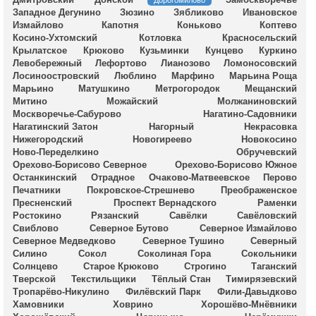
Дорогомилово
Западное Дегунино
Зюзино
Зябликово
Ивановское
Измайлово
Капотня
Коньково
Коптево
Косино-Ухтомский
Котловка
Красносельский
Крылатское
Крюково
Кузьминки
Кунцево
Куркино
Левобережный
Лефортово
Лианозово
Ломоносовский
Лосиноостровский
Люблино
Марфино
Марьина Роща
Марьино
Матушкино
Метрогородок
Мещанский
Митино
Можайский
Молжаниновский
Москворечье-Сабурово
Нагатино-Садовники
Нагатинский Затон
Нагорный
Некрасовка
Нижегородский
Новогиреево
Новокосино
Ново-Переделкино
Обручевский
Орехово-Борисово Северное
Орехово-Борисово Южное
Останкинский
Отрадное
Очаково-Матвеевское
Перово
Печатники
Покровское-Стрешнево
Преображенское
Пресненский
Проспект Вернадского
Раменки
Ростокино
Рязанский
Савёлки
Савёловский
Свиблово
Северное Бутово
Северное Измайлово
Северное Медведково
Северное Тушино
Северный
Силино
Сокол
Соколиная Гора
Сокольники
Солнцево
Старое Крюково
Строгино
Таганский
Тверской
Текстильщики
Тёплый Стан
Тимирязевский
Тропарёво-Никулино
Филёвский Парк
Фили-Давыдково
Хамовники
Ховрино
Хорошёво-Мнёвники