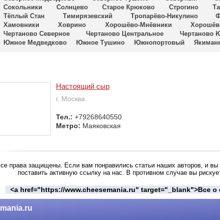
Сокольники
Солнцево
Старое Крюково
Строгино
Та
Тёплый Стан
Тимирязевский
Тропарёво-Никулино
Ф
Хамовники
Ховрино
Хорошёво-Мнёвники
Хорошёв
Чертаново Северное
Чертаново Центральное
Чертаново 
Южное Медведково
Южное Тушино
Южнопортовый
Якиман
Настоящий сыр
г. Москва
Тел.:
+79268640550
Метро:
Маяковская
се права защищены. Если вам понравились статьи наших авторов, и вы 
поставить активную ссылку на нас. В противном случае вы рискуе
<a href="https://www.cheesemania.ru" target="_blank">Все 
mania.ru