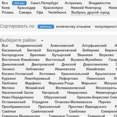
Все
Санкт-Петербург
Астрахань
Владивосток
Москва
Киев
Краснодар
Красноярск
Нижний Новгород
Ново
Рязань
Самара
Уфа
Челябинск
Выбрать другой город
Сортировать по
количеству отзывов
популярност
рейтингу
Выберите район
Все
Академический
Алексеевский
Алтуфьевский
А
Басманный
Беговой
Бескудниковский
Бибирево
Бирюл
Богородское
Братеево
Бутырский
Вешняки
Внуково
Восточное Измайлово
Восточный
Выхино-Жулебино
Гага
Даниловский
Дмитровский
Донской
Дорогомилово
Зюзино
Зябликово
Ивановское
Измайлово
Косино-Ухтомский
Котловка
Красносельский
Крылатское
Куркино
Левобережный
Лефортово
Лианозово
Л
Люблино
Марфино
Марьина Роща
Марьино
Матушк
Митино
Можайский
Молжаниновский
Москворечь
Нагатинский Затон
Нагорный
Некрасовка
Нижегородс
Ново-Переделкино
Обручевский
Орехово-Борисово Сев
Останкинский
Отрадное
Очаково-Матвеевское
Перово
Преображенское
Пресненский
Проспект Вернадского
Р
Савёлки
Савёловский
Свиблово
Северное
Северное Медведково
Северное Тушино
Северный
С