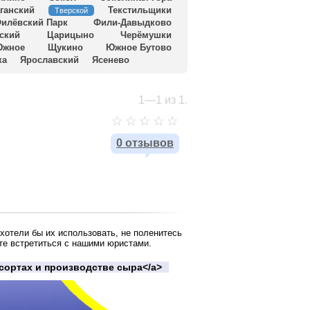
ганский
Текстильщики
Тверской
илёвский Парк
Фили-Давыдково
ский
Царицыно
Черёмушки
Южное
Щукино
Южное Бутово
ка
Ярославский
Ясенево
1—1 из 1.
0 отзывов
хотели бы их использовать, не поленитесь
те встретиться с нашими юристами.
о сортах и производстве сыра</a>