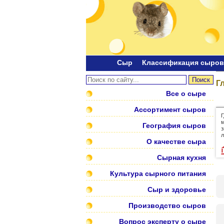
Сыр
Классификация сыров
Г
Все о сыре
Ассортимент сыров
Г
м
География сыров
з
л
О качестве сыра
Сырная кухня
Культура сырного питания
Сыр и здоровье
Производство сыров
Вопрос эксперту о сыре