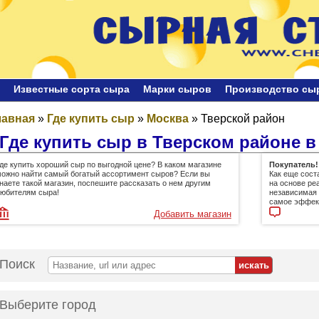
Известные сорта сыра
Марки сыров
Производство сы
лавная
»
Где купить сыр
»
Москва
»
Тверской район
Где купить сыр в Тверском районе в
де купить хороший сыр по выгодной цене? В каком магазине
Покупатель!
ожно найти самый богатый ассортимент сыров? Если вы
Как еще сост
наете такой магазин, поспешите рассказать о нем другим
на основе ре
юбителям сыра!
независимая 
самое эффект
Добавить магазин
Поиск
Выберите город