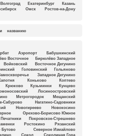
Волгоград
Екатеринбург
Казань
сибирск
Омск
Ростов-на-Дону
и
названию
рбат
Аэропорт
Бабушкинский
ёво Восточное
Бирюлёво Западное
Войковский
Восточное Дегунино
ринский
Головинский
Гольяново
Замоскворечье
Западное Дегунино
Капотня
Коньково
Коптево
Крюково
Кузьминки
Кунцево
омоносовский
Лосиноостровский
ино
Метрогородок
Мещанский
е-Сабурово
Нагатино-Садовники
кий
Новогиреево
Новокосино
ерное
Орехово-Борисово Южное
Печатники
Покровское-Стрешнево
аменки
Ростокино
Рязанский
 Бутово
Северное Измайлово
илино
Сокол
Соколиная Гора