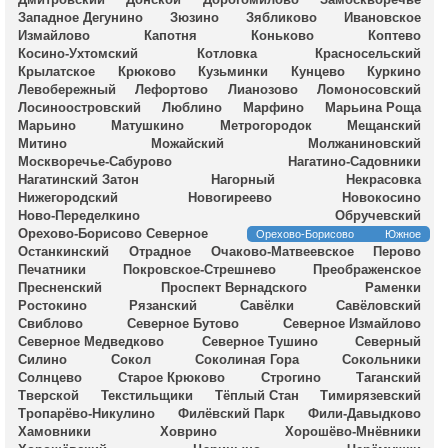
Западное Дегунино
Зюзино
Зябликово
Ивановское
Измайлово
Капотня
Коньково
Коптево
Косино-Ухтомский
Котловка
Красносельский
Крылатское
Крюково
Кузьминки
Кунцево
Куркино
Левобережный
Лефортово
Лианозово
Ломоносовский
Лосиноостровский
Люблино
Марфино
Марьина Роща
Марьино
Матушкино
Метрогородок
Мещанский
Митино
Можайский
Молжаниновский
Москворечье-Сабурово
Нагатино-Садовники
Нагатинский Затон
Нагорный
Некрасовка
Нижегородский
Новогиреево
Новокосино
Ново-Переделкино
Обручевский
Орехово-Борисово Северное
Орехово-Борисово Южное
Останкинский
Отрадное
Очаково-Матвеевское
Перово
Печатники
Покровское-Стрешнево
Преображенское
Пресненский
Проспект Вернадского
Раменки
Ростокино
Рязанский
Савёлки
Савёловский
Свиблово
Северное Бутово
Северное Измайлово
Северное Медведково
Северное Тушино
Северный
Силино
Сокол
Соколиная Гора
Сокольники
Солнцево
Старое Крюково
Строгино
Таганский
Тверской
Текстильщики
Тёплый Стан
Тимирязевский
Тропарёво-Никулино
Филёвский Парк
Фили-Давыдково
Хамовники
Ховрино
Хорошёво-Мнёвники