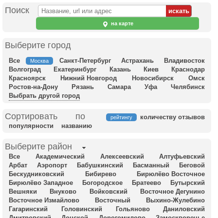
Поиск
на карте
Выберите город
Все
Санкт-Петербург
Астрахань
Владивосток
Москва
Волгоград
Екатеринбург
Казань
Киев
Краснодар
Красноярск
Нижний Новгород
Новосибирск
Омск
Ростов-на-Дону
Рязань
Самара
Уфа
Челябинск
Выбрать другой город
Сортировать по
количеству отзывов
рейтингу
популярности
названию
Выберите район
Все
Академический
Алексеевский
Алтуфьевский
Арбат
Аэропорт
Бабушкинский
Басманный
Беговой
Бескудниковский
Бибирево
Бирюлёво Восточное
Бирюлёво Западное
Богородское
Братеево
Бутырский
Вешняки
Внуково
Войковский
Восточное Дегунино
Восточное Измайлово
Восточный
Выхино-Жулебино
Гагаринский
Головинский
Гольяново
Даниловский
Дмитровский
Донской
Дорогомилово
Замоскворечье