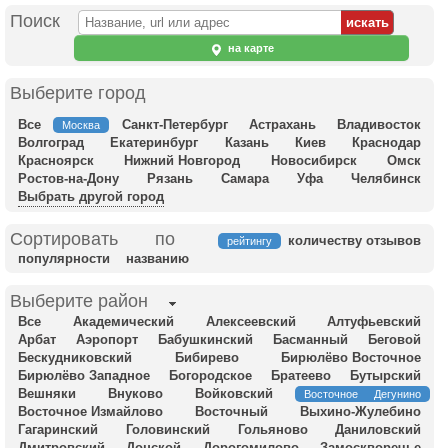
Поиск
на карте
Выберите город
Все
Санкт-Петербург
Астрахань
Владивосток
Москва
Волгоград
Екатеринбург
Казань
Киев
Краснодар
Красноярск
Нижний Новгород
Новосибирск
Омск
Ростов-на-Дону
Рязань
Самара
Уфа
Челябинск
Выбрать другой город
Сортировать по
количеству отзывов
рейтингу
популярности
названию
Выберите район
Все
Академический
Алексеевский
Алтуфьевский
Арбат
Аэропорт
Бабушкинский
Басманный
Беговой
Бескудниковский
Бибирево
Бирюлёво Восточное
Бирюлёво Западное
Богородское
Братеево
Бутырский
Вешняки
Внуково
Войковский
Восточное Дегунино
Восточное Измайлово
Восточный
Выхино-Жулебино
Гагаринский
Головинский
Гольяново
Даниловский
Дмитровский
Донской
Дорогомилово
Замоскворечье