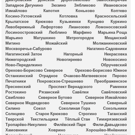
Западное Дегунино
Зюзино
Зябликово
Ивановское
Измайлово
Капотня
Коньково
Коптево
Косино-Ухтомский
Котловка
Красносельский
Крылатское
Крюково
Кузьминки
Кунцево
Куркино
Левобережный
Лефортово
Лианозово
Ломоносовский
Лосиноостровский
Люблино
Марфино
Марьина Роща
Марьино
Матушкино
Метрогородок
Мещанский
Митино
Можайский
Молжаниновский
Москворечье-Сабурово
Нагатино-Садовники
Нагатинский Затон
Нагорный
Некрасовка
Нижегородский
Новогиреево
Новокосино
Ново-Переделкино
Обручевский
Орехово-Борисово Северное
Орехово-Борисово Южное
Останкинский
Отрадное
Очаково-Матвеевское
Перово
Печатники
Покровское-Стрешнево
Преображенское
Пресненский
Проспект Вернадского
Раменки
Ростокино
Рязанский
Савёлки
Савёловский
Свиблово
Северное Бутово
Северное Измайлово
Северное Медведково
Северное Тушино
Северный
Силино
Сокол
Соколиная Гора
Сокольники
Солнцево
Старое Крюково
Строгино
Таганский
Тверской
Текстильщики
Тёплый Стан
Тимирязевский
Тропарёво-Никулино
Филёвский Парк
Фили-Давыдково
Хамовники
Ховрино
Хорошёво-Мнёвники